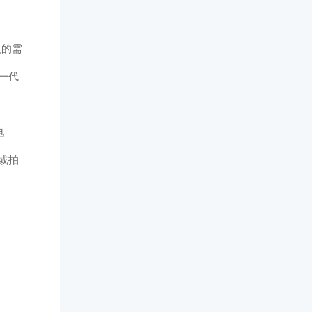
人的需
一代
电
赞或拍