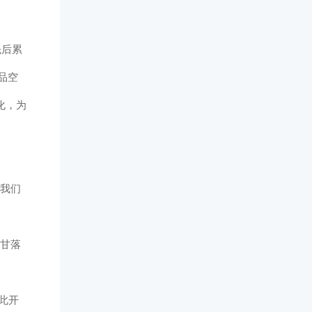
先后累
品空
化，为
，我们
不甘落
就此开