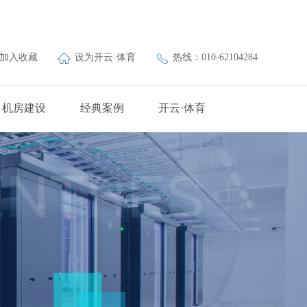
加入收藏
设为开云·体育
热线：010-62104284
机房建设
经典案例
开云·体育