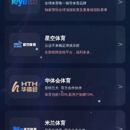
清华同方精密空调售后服务电话
在现代社会，精密空调对于许多对环境要求苛刻的场所至关重要，清华同
方精密空调以其卓越的性能和品质赢得了广泛的市场认可。而专业、高效
的售后服务更是保障设备稳定运行的关键。北京金恒创新科...
[2025-09]
依米康精密空调维修保养客服电话
在现代社会，各类精密设备对运行环境的要求越来越高，依米康精密空调
作为保障环境稳定的重要设备，其正常运行至关重要。而北京金恒创新科
技在依米康精密空调维修保养方面拥有专业的技术和丰富的...
[2025-09]
依米康精密空调维修点服务中心
在现代社会，精密空调对于众多对环境要求严苛的场所至关重要，依米康
精密空调凭借其卓越的性能和稳定的质量，深受用户青睐。而北京金恒创
新科技作为依米康精密空调维修点服务中心，为广大用户提...